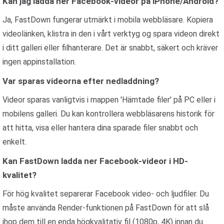
Kan jag ladda ner Facebook-videor på iPhone/Android?
Ja, FastDown fungerar utmärkt i mobila webbläsare. Kopiera
videolänken, klistra in den i vårt verktyg og spara videon direkt
i ditt galleri eller filhanterare. Det är snabbt, säkert och kräver
ingen appinstallation.
Var sparas videorna efter nedladdning?
Videor sparas vanligtvis i mappen 'Hämtade filer' på PC eller i
mobilens galleri. Du kan kontrollera webbläsarens historik för
att hitta, visa eller hantera dina sparade filer snabbt och
enkelt.
Kan FastDown ladda ner Facebook-videor i HD-
kvalitet?
För hög kvalitet separerar Facebook video- och ljudfiler. Du
måste använda Render-funktionen på FastDown för att slå
ihop dem till en enda högkvalitativ fil (1080p, 4K) innan du