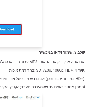
שלב 3: שמור וידאו במכשיר
בחר את סוג הקובץ המועדף עליך: MP4 עבור הווידאו המלא, או MP3 אם אתה צריך רק את הסאונד.
בחר רמת איכות: SD, 720p, 1080p, HD+, עד 4K.
אם נדרש מיזוג של אודיו ווידאו (במיוחד עבור תוכן HD+).
המתן מספר רגעים עד שהמערכת תעבד; הקובץ שלך יהיה מוכן להורדה!