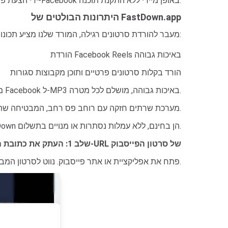
ידי הצעת פתרון פרימיום מבוסס דפדפן להורדת כל תוכן מ-Facebook באופן מיידי ללא התקנת תוכנה.
היתרונות הבולטים של FastDown.app
מעבר להורדת סרטונים רגילה, המורד שלנו מציע תכונות מגוונות:
הורדת Facebook Reels באיכות גבוהה
הורד בקלות סרטונים פרטיים ותוכן מקבוצות סגורות
ממיר Facebook ל-MP3 באיכות גבוהה, מושלם לכל מטרה.
מערכת שרתים חזקה עם רוחב פס רחב, המבטיחה שתהליך העיבוד וההורדה יושלם תוך שניות.
חינם וללא הגבלה: כל התכונות ב-FastDown הן בחינם, ללא עמלות נסתרות או מנויים בתשלום.
שלב 1: העתק את כתובת ה-URL של סרטון הפייסבוק
.
פתח את אפליקציית או אתר פייסבוק. נווט לסרטון המ