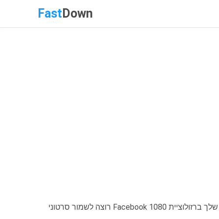
Fast
Down
רוצה לשמור סרטוני Facebook בגלריה שלך ברזולוציית 1080P, 2K או 4K? כלים מקוונים רבים נכשלים בשמירה על האודיו המקורי או התמונה החדה. FastDown.app פותר זאת על