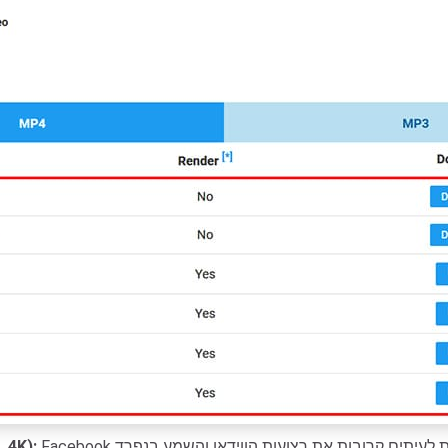
Facebook מאחסנת לעיתים קרובות את רצועות הווידאו והשמע בנפרד. FastDown תמזג אותם אוטומטית לקובץ אחד,
הערה עבור סרטוני