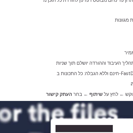
בוקש ← לחץ על
שיתוף
← בחר
העתק קישור