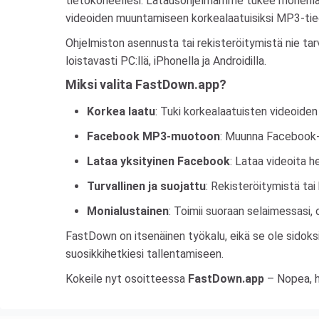
tietokoneellesi. Latausohjelmamme tukee monenlaist
videoiden muuntamiseen korkealaatuisiksi MP3-tied
Ohjelmiston asennusta tai rekisteröitymistä nie tarv
loistavasti PC:llä, iPhonella ja Androidilla.
Miksi valita FastDown.app?
Korkea laatu
: Tuki korkealaatuisten videoiden
Facebook MP3-muotoon
: Muunna Facebook-
Lataa yksityinen Facebook
: Lataa videoita he
Turvallinen ja suojattu
: Rekisteröitymistä tai 
Monialustainen
: Toimii suoraan selaimessasi, 
FastDown on itsenäinen työkalu, eikä se ole sido
suosikkihetkiesi tallentamiseen.
Kokeile nyt osoitteessa
FastDown.app
– Nopea, h