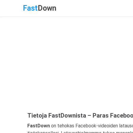
Fast
Down
Tietoja FastDownista – Paras Facebo
FastDown
on tehokas Facebook-videoiden latausohj