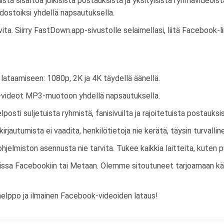
a sisältöä julkisista postauksista ja yksityisistä ryhmävideoist
ostoiksi yhdellä napsautuksella.
ita. Siirry FastDown.app-sivustolle selaimellasi, liitä Facebook-
 lataamiseen: 1080p, 2K ja 4K täydellä äänellä.
videot MP3-muotoon yhdellä napsautuksella.
lposti suljetuista ryhmistä, fanisivuilta ja rajoitetuista postauksi
kirjautumista ei vaadita, henkilötietoja nie kerätä, täysin turvalli
ohjelmiston asennusta nie tarvita. Tukee kaikkia laitteita, kuten p
ksissa Facebookiin tai Metaan. Olemme sitoutuneet tarjoamaan 
elppo ja ilmainen Facebook-videoiden lataus!