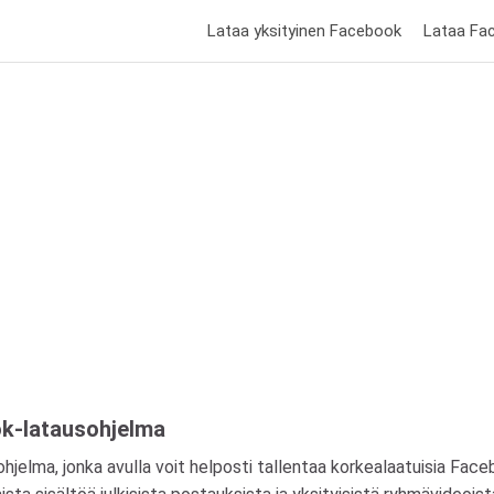
Lataa yksityinen Facebook
Lataa Fa
ok-latausohjelma
elma, jonka avulla voit helposti tallentaa korkealaatuisia Faceb