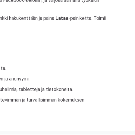
a Facebook-keloihin, ja tarjoaa samalla työkalun
linkki hakukenttään ja paina
Lataa
-painiketta. Toimii
sta.
nen ja anonyymi.
uhelimia, tabletteja ja tietokoneita.
kätevimmän ja turvallisimman kokemuksen