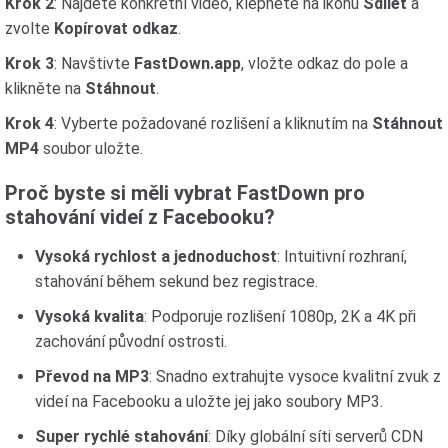
Krok 2
: Najděte konkrétní video, klepněte na ikonu
Sdílet
a
zvolte
Kopírovat odkaz
.
Krok 3
: Navštivte
FastDown.app
, vložte odkaz do pole a
klikněte na
Stáhnout
.
Krok 4
: Vyberte požadované rozlišení a kliknutím na
Stáhnout
MP4
soubor uložte.
Proč byste si měli vybrat FastDown pro
stahování videí z Facebooku?
Vysoká rychlost a jednoduchost
: Intuitivní rozhraní,
stahování během sekund bez registrace.
Vysoká kvalita
: Podporuje rozlišení 1080p, 2K a 4K při
zachování původní ostrosti.
Převod na MP3
: Snadno extrahujte vysoce kvalitní zvuk z
videí na Facebooku a uložte jej jako soubory MP3.
Super rychlé stahování
: Díky globální síti serverů CDN