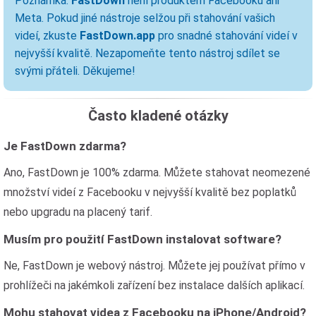
Poznámka:
FastDown
není produktem Facebooku ani
Meta. Pokud jiné nástroje selžou při stahování vašich
videí, zkuste
FastDown.app
pro snadné stahování videí v
nejvyšší kvalitě. Nezapomeňte tento nástroj sdílet se
svými přáteli. Děkujeme!
Často kladené otázky
Je FastDown zdarma?
Ano, FastDown je 100% zdarma. Můžete stahovat neomezené
množství videí z Facebooku v nejvyšší kvalitě bez poplatků
nebo upgradu na placený tarif.
Musím pro použití FastDown instalovat software?
Ne, FastDown je webový nástroj. Můžete jej používat přímo v
prohlížeči na jakémkoli zařízení bez instalace dalších aplikací.
Mohu stahovat videa z Facebooku na iPhone/Android?