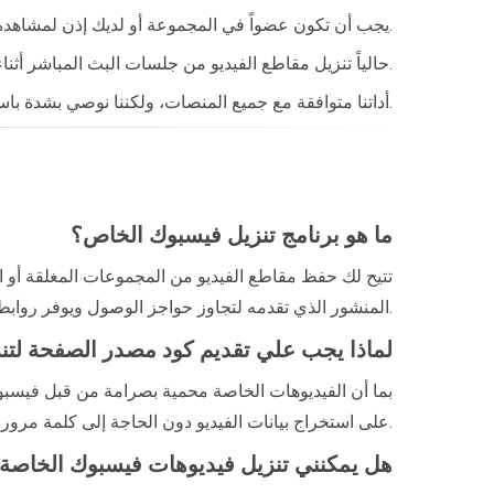
يجب أن تكون عضواً في المجموعة أو لديك إذن لمشاهدة الفيديو لاستخراج كود مصدر المنشور.
لا يدعم FastDown حالياً تنزيل مقاطع الفيديو من جلسات البث المباشر أثناء استمرارها.
أداتنا متوافقة مع جميع المنصات، ولكننا نوصي بشدة باستخدام جهاز الكمبيوتر للحصول على تجربة أكثر استقراراً وضمان أعلى معدل نجاح.
ما هو برنامج تنزيل فيسبوك الخاص؟
المنشور الذي تقدمه لتجاوز حواجز الوصول ويوفر روابط تنزيل لتتمكن من حفظ الفيديوهات على جهازك بسهولة.
لماذا يجب علي تقديم كود مصدر الصفحة لتن
بما أن الفيديوهات الخاصة محمية بصرامة من قبل فيسبوك،
FastDown على استخراج بيانات الفيديو دون الحاجة إلى كلمة مرور حسابك.
هل يمكنني تنزيل فيديوهات فيسبوك الخاصة