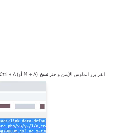
.
: حدد كل المحتوى بالضغط على Ctrl + A (أو ⌘ + A). انقر بزر الماوس الأيمن واختر
نسخ