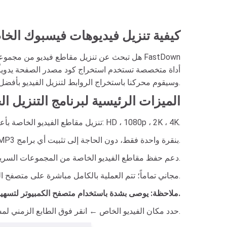
كيفية تنزيل فيديوهات فيسبوك الخا
هل تبحث عن تنزيل مقاطع فيديو من مجموعات فيسب
أداة متخصصة تستخدم استخراج كود مصدر الصفحة يدوياً. ع
فيسبوك، ونسخ كود مصدر المنشور ولصقه في FastDown، وسيقوم محركنا باستخراج الروابط لتنزيل الفيديو بأفضل جودة.
الميزات الرئيسية لبرنامج التنزيل ا
تنزيل مقاطع الفيديو الخاصة بأعلى جودة: HD ، 1080p ، 2K ، 4K.
قم بالتحويل بسهولة إلى MP3 بنقرة واحدة فقط، دون الحاجة إلى تثبيت أي برامج.
دعم حفظ مقاطع الفيديو الخاصة من المجموعات السرية، الصفحات، الفيديوهات المقيدة، أو تلك التي لا يمكن تنزيلها بالطريقة العادية.
مجاني تماماً؛ تتم العملية بالكامل مباشرة على متصفح الويب الخاص بك دون تثبيت أي برامج أو تطبيقات.
ملاحظة: يوصى بشدة باستخدام متصفح الكمبيوتر لتسهيل نسخ ولصق كود المصدر، مما يضمن معدل نجاح أعلى بكثير.
: افتح المتصفح ← انتقل إلى Facebook.com ← حدد مكان الفيديو الخاص ← انقر فوق الطابع الزمني لمشاهدته في صفحة مستقلة.