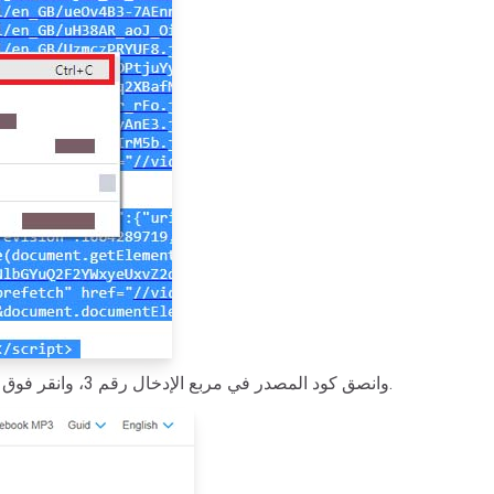
.
: ارجع إلى FastDown.app، وانصق كود المصدر في مربع الإدخال رقم 3، وانقر فوق