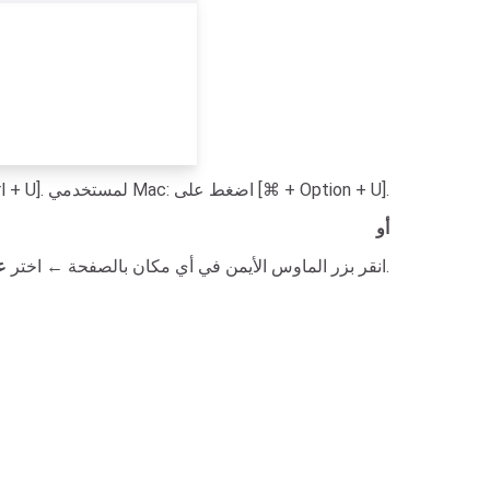
: عرض كود مصدر الصفحة. لمستخدمي Windows: اضغط على [Ctrl + U]. لمستخدمي Mac: اضغط على [⌘ + Option + U].
أو
من القائمة.
انقر بزر الماوس الأيمن في أي مكان بالصفحة ← اختر
ع