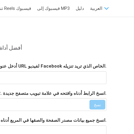
العربية
دليل
فيسبوك إلى MP3
تنزيل مقاطع Reels فيسبوك
أفضل أداة 
1. أدخل عنوان URL لفيديو Facebook الخاص الذي تريد تنزيله.
2. انسخ الرابط أدناه وافتحه في علامة تبويب متصفح جديدة.
نسخ
3. انسخ جميع بيانات مصدر الصفحة والصقها في المربع أدناه ثم اضغط على زر التنزيل.