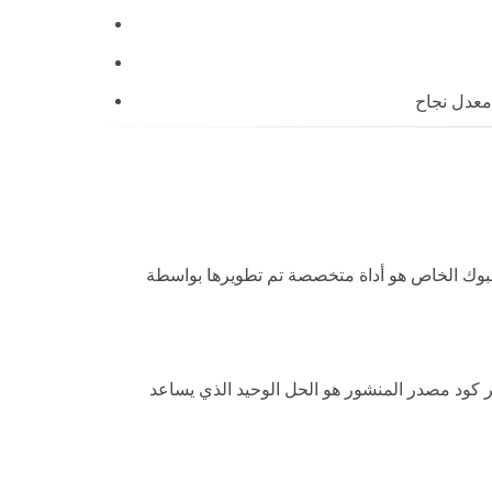
 تم تطويرها بواسطة FastDown تتيح لك حفظ مقاطع الفيديو من المجموعات المغلقة أو الصفحات السرية. يقوم بتحليل كود مصدر
ر كود مصدر المنشور هو الحل الوحيد الذي يساعد