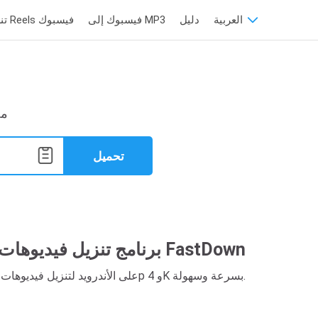
العربية
دليل
فيسبوك إلى MP3
تنزيل مقاطع Reels فيسبوك
قم ب
تحميل
برنامج تنزيل فيديوهات فيسبوك للأندرويد - تطبيق FastDown
قم بتثبيت تطبيق FastDown على الأندرويد لتنزيل فيديوهات فيسبوك بجودة عالية 1080p و 4K بسرعة وسهولة.