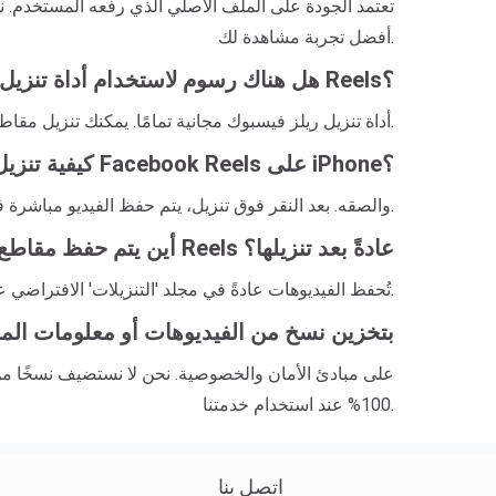
أفضل تجربة مشاهدة لك.
هل هناك رسوم لاستخدام أداة تنزيل Reels؟
أداة تنزيل ريلز فيسبوك مجانية تمامًا. يمكنك تنزيل مقاطع فيديو غير محدودة دون حساب أو رسوم. نعرض فقط بعض الإعلانات الصغيرة لصيانة وترقية خدماتنا لضمان أفضل تجربة لك.
كيفية تنزيل مقاطع فيديو Facebook Reels على iPhone؟
على iPhone، انسخ رابط Reels، وافتح FastDown.app عبر Safari والصقه. بعد النقر فوق تنزيل، يتم حفظ الفيديو مباشرة في تطبيق الصور أو الملفات بسرعة وسهولة.
أين يتم حفظ مقاطع فيديو Reels عادةً بعد تنزيلها؟
تُحفظ الفيديوهات عادةً في مجلد 'التنزيلات' الافتراضي على الكمبيوتر أو في معرض الصور/الفيديو على الهاتف. تحقق من سجل تنزيلات المتصفح للعثور على موقع الملفات بالضبط.
هل يقوم FastDown بتخزين نسخ من الفيديوهات أو معلومات
100% عند استخدام خدمتنا.
اتصل بنا