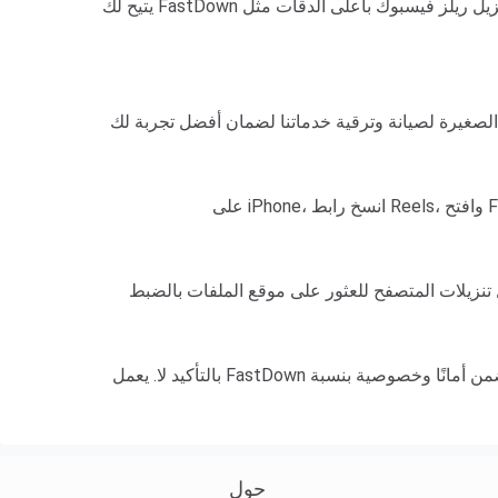
يتيح لك FastDown تنزيل ريلز فيسبوك بأعلى الدقات مثل HD 1080p و2K و4K. تعتمد الجودة على الملف الأصلي الذي رفعه المستخدم. نحن نضمن الحفاظ على الجودة الأصلية لضمان
بالتأكيد لا. يعمل FastDown على مبادئ الأمان والخصوصية. نحن لا نستضيف نسخًا من الفيديوهات، ولا نخزن سجل التنزيلات أو نجمع بيانات شخصية، مما يضمن أمانًا وخصوصية بنسبة
حول