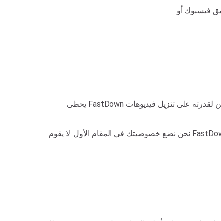
يحظى FastDown بثقة كبيرة من قبل المستخدمين لقدرته على تنزيل فيديوهات Facebook Reels بسرعة وموثوقية. بفضل واجهته البسيطة، تتيح لك هذه الأداة حفظ الفيديوهات
نحن نضع خصوصيتك في المقام الأول. لا يقوم FastDown بجمع أي بيانات شخصية أو تخزين سجل تنزيلات المستخدم. كما أن هذه الأداة لا تستضيف أو تحتفظ بنسخ من الفيديوهات التي