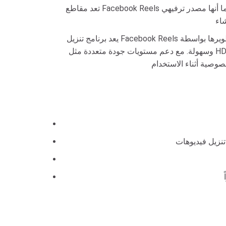
تعد مقاطع Facebook Reels ميزة تتيح للمستخدمين إنشاء ومشاركة مقاطع فيديو قصيرة فريدة من نوعها، تجمع بين الموسيقى الجذابة والتأثيرات الحيوية. كما أنها مصدر ترفيهي
يعد برنامج تنزيل Facebook Reels أداة تم تطويرها بواسطة FastDown وتعمل مباشرة في متصفح الويب الخاص بك، مما يتيح لك تنزيل مقاطع فيديو قصيرة من فيسبوك بسرعة
وسهولة. مع دعم مستويات جودة متعددة مثل HD و Full HD (1080p) وحتى 2K أو 4K (إذا كان الفيديو الأصلي يدعم ذلك)، يساعدك FastDown على حفظ المحتوى المفضل لديك