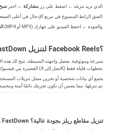
.
: افتح تطبيق فيسبوك أو Facebook.com ← ابحث عن فيديو Reels الذي تريد تنزيله ← اضغط على زر
مشاركة
← اختر
نسخ 
← الصق الرابط المنسوخ في مربع الإدخال في أعلى الصفحة.
← اختر التنسيق المفضل (MP4 أو MP3) والجودة ← احفظ الفيديو على جهازك.
ال
لماذا يجب عليك استخدام FastDown لتنزيل Facebook Reels؟
القصيرة من فيسبوك بأعلى جودة (تصل إلى 4K) بخطوات قليلة فقط.
تم تنزيلها، مما يضمن أن تكون تجربتك دائمًا آمنة ومحمية ومجهولة الهوية تمامًا.
هل يدعم FastDown تنزيل مقاطع ريلز بجودة عالية؟