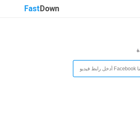
Fast
Down