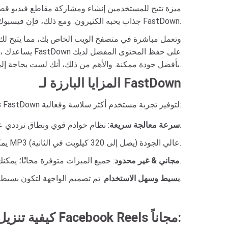
جذاب يحبه الكثيرون. ومع ذلك، فإن فيسبوك لا يدعم التنزيل المباشر لهذه الفيديوهات إلى جهازك. وهذا هو سبب إنشاء FastDown.
بأفضل جودة ممكنة. والأهم من ذلك، أنك لست بحاجة إلى تثبيت أي برامج أو تسجيل الدخول إلى حساب، مما يضمن الأمان والخصوصية أثناء الاستخدام.
المزايا البارزة لـ FastDown
تم تحسين FastDown لتوفير تجربة مستخدم أكثر سلاسة وفعالية:
: نظام خوادم قوي ونطاق ترددي عالٍ يضمن إتمام عملية الاستخراج والتنزيل في ثوانٍ معدودة.
سرعة معالجة سريعة
: إلى جانب تنزيل فيديوهات MP4، يمكنك أيضاً تحويلها بسهولة إلى تنسيق MP3 عالي الجودة (يصل إلى 320 كيلوبت في الثانية).
: جميع الميزات متوفرة مجانًا؛ يمكنك تنزيل أي عدد تريده من مقاطع الفيديو دون أي قيود.
مجاني & غير محدود
: تم تصميم الواجهة لتكون بسيطة وسهلة الاستخدام. ما عليك سوى نسخ الرابط ولصقه لبدء التنزيل فوراً.
بسيط وسهل الاستخدام
كيفية تنزيل مقاطع Facebook Reels مجاناً: