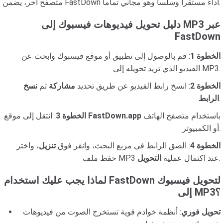
متصفح آخر، يضمن FastDown أداءً مستقراً وسلساً وهو مجاني تماماً.
دليل تحويل فيديوهات فيسبوك إلى MP3 عبر
FastDown
الخطوة 1
: قم بالوصول إلى تطبيق أو موقع فيسبوك وابحث عن
الفيديو الذي تريد تحويله إلى MP3.
الخطوة 2
: انسخ رابط الفيديو عن طريق تحديد
مشاركة
ثم
نسخ
.
الرابط
باستخدام متصفح الهاتف
FastDown.app
: انتقل إلى موقع
الخطوة 3
أو الكمبيوتر.
الخطوة 4
: الصق الرابط في مربع البحث، وانقر فوق
تنزيل
، واختر
.
حفظ ملف MP3 عند اكتمال عملية
التحويل
لماذا يجب عليك استخدام FastDown لتحويل فيسبوك
إلى MP3؟
تحويل فوري
: أنظمة خوادم قوية تستخرج الصوت من فيديوهات